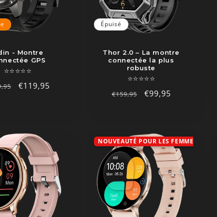
te
Épuisé
in - Montre
Thor 2.0 – La montre
nnectée GPS
connectée la plus
robuste
⭐⭐⭐⭐⭐
⭐⭐⭐⭐⭐
x
Prix
€119,95
9,95
Prix
Prix
€99,95
€159,95
ituel
promotionnel
habituel
promotionnel
NOUVEAUTÉ POUR LES FEMMES