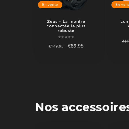
En vente
En ven
Zeus – La montre
Lun
connectée la plus
robuste
⭐⭐⭐⭐⭐
Pr
€11
Prix
Prix
€89,95
€149,95
ha
habituel
promotionnel
Nos accessoire