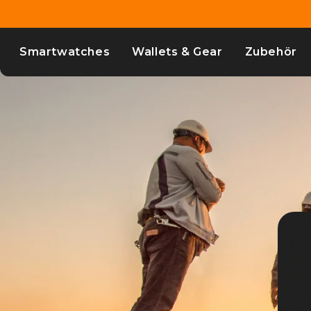
et
passer
au
contenu
Smartwatches
Wallets & Gear
Zubehör