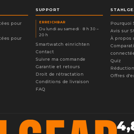
SUPPORT
STAHLGE
ERREICHBAR
tées pour
Pourquoi 
Du lundi au samedi · 8 h 30 –
Avis sur 
20 h
tées pour
À propos 
Smartwatch einrichten
Comparati
Contact
connecté
Suivre ma commande
Quiz
Garantie et retours
Réductio
Droit de rétractation
Offres d'
Conditions de livraison
FAQ
4,