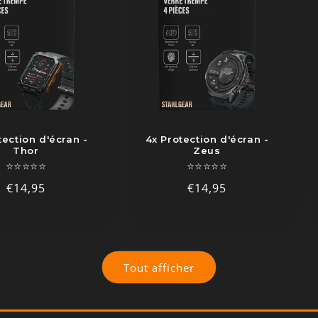
tection d'écran -
4x Protection d'écran -
Thor
Zeus
⭐⭐⭐⭐⭐
⭐⭐⭐⭐⭐
Prix
€14,95
Prix
€14,95
habituel
habituel
Tout afficher