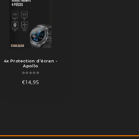
4x Protection d’écran -
Apollo
⭐⭐⭐⭐⭐
Prix
€14,95
habituel