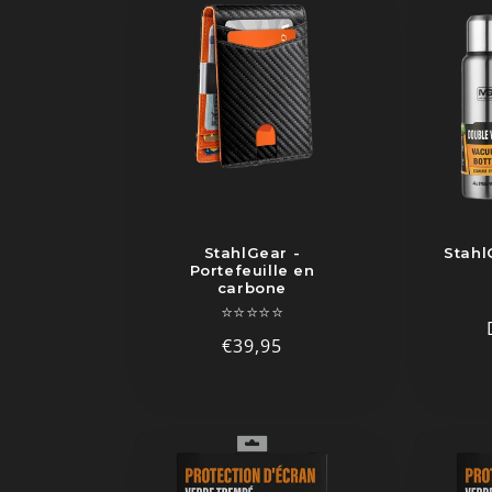
StahlGear -
Stahl
Portefeuille en
carbone
⭐⭐⭐⭐⭐
Prix
€39,95
habituel