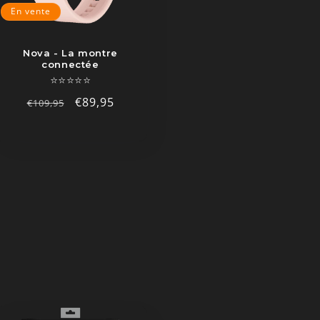
En vente
Nova - La montre
connectée
⭐⭐⭐⭐⭐
Prix
Prix
€89,95
€109,95
habituel
promotionnel