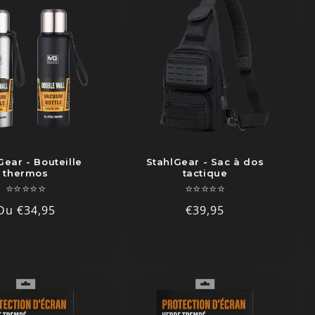
Gear - Bouteille
StahlGear - Sac à dos
thermos
tactique
⭐⭐⭐⭐⭐
⭐⭐⭐⭐⭐
Prix
Du €34,95
Prix
€39,95
habituel
habituel