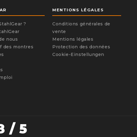
AR
MENTIONS LÉGALES
StahlGear ?
Conditions générales de
StahlGear
vente
de nous
Mentions légales
f des montres
Protection des données
es
Cookie-Einstellungen
ns
emploi
8 / 5