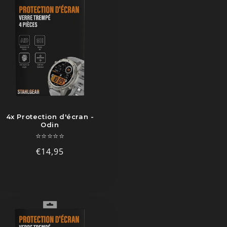
4x Protection d'écran -
Odin
⭐⭐⭐⭐⭐
Prix
€14,95
habituel