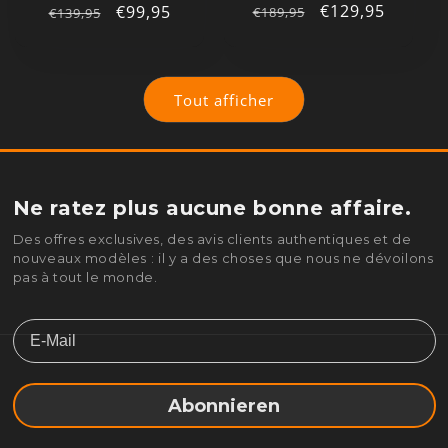
Prix
Prix
€129,95
Prix
Prix
€99,95
€189,95
€139,95
habituel
promotionnel
habituel
promotionnel
Tout afficher
Ne ratez plus aucune bonne affaire.
Des offres exclusives, des avis clients authentiques et de
nouveaux modèles : il y a des choses que nous ne dévoilons
pas à tout le monde.
Email
Abonnieren