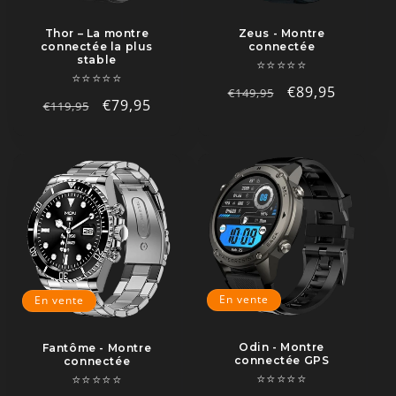
Thor – La montre
Zeus - Montre
connectée la plus
connectée
stable
⭐⭐⭐⭐⭐
⭐⭐⭐⭐⭐
Prix
Prix
€89,95
€149,95
Prix
Prix
€79,95
€119,95
habituel
promotionnel
habituel
promotionnel
En vente
En vente
Odin - Montre
Fantôme - Montre
connectée GPS
connectée
⭐⭐⭐⭐⭐
⭐⭐⭐⭐⭐